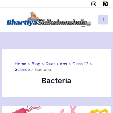
Skip
to
content
Home
Blog
Ques / Ans
Class 12
Science
Bacteria
Bacteria