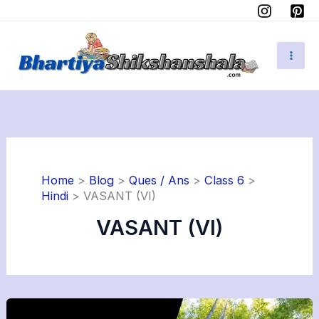
Skip
Instagram
Pinterest
to
content
Home
Blog
Ques / Ans
Class 6
Hindi
VASANT (VI)
VASANT (VI)