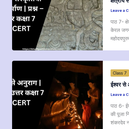
क्षेत्री
Leave a 
पाठ 7- क्
केरल जगन्
महोदयपुरम
Class 7
ईश्वर स
Leave a 
पाठ 6- ईश
की पूजा न
शंकरदेव न