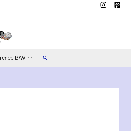
Instagram
Pinterest
Search
erence B/W