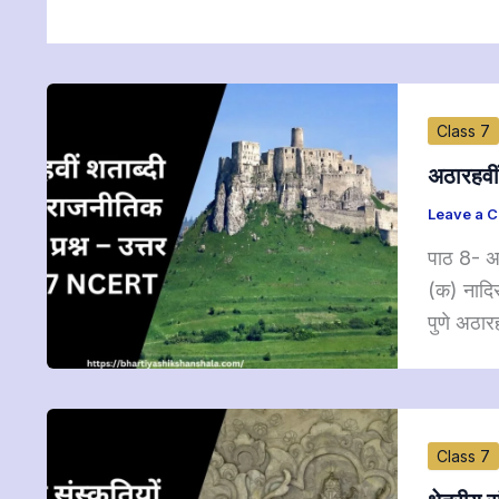
Class 7
अठारहवी
Leave a 
पाठ 8- अ
(क) नादिर
पुणे अठारह
Class 7