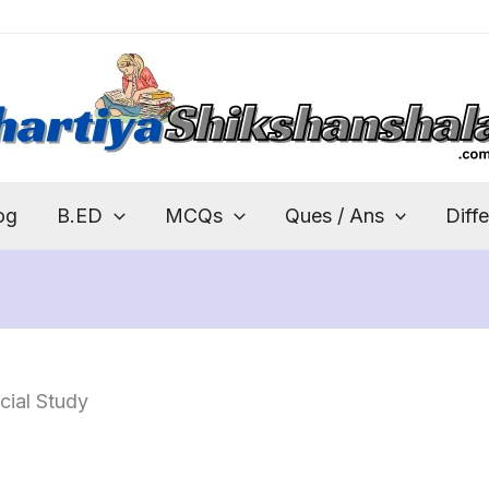
og
B.ED
MCQs
Ques / Ans
Diff
cial Study