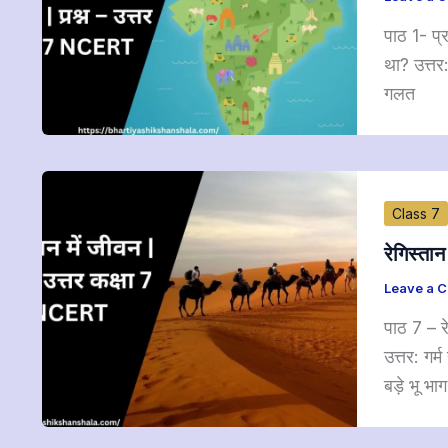
पाठ 1- प्
था? उत्तर
गलत
Class 7
रेगिस्ता
Leave a 
पाठ 7 – रे
उत्तर: गर्
बड़े भू भा