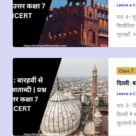
Leave a 
पाठ 4- मु
सिसौदिया 
नूरजहाँ जह
Class 7
दिल्ली: 
Leave a 
पाठ 3- दि
दिल्ली मे
सुल्तानों