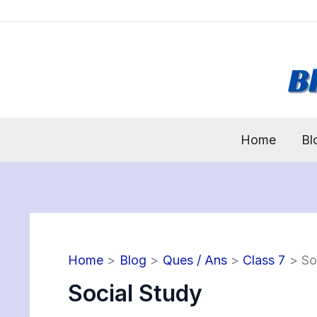
Skip
to
content
Home
Bl
Home
Blog
Ques / Ans
Class 7
So
Social Study