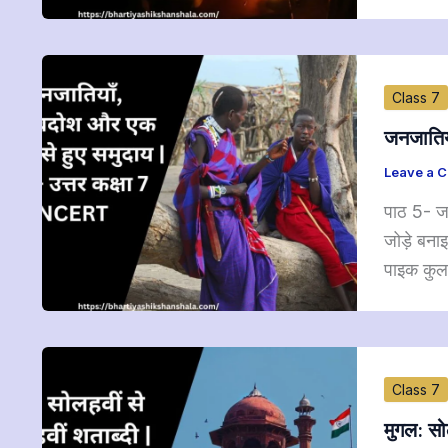
Class 7
जनजातिय
Leave a 
पाठ 5- ज
जोड़े बना
पाइक कुल 
Class 7
मुगल: सो