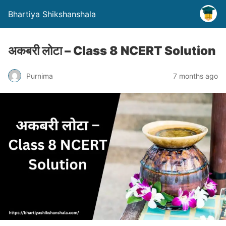
Bhartiya Shikshanshala
अकबरी लोटा – Class 8 NCERT Solution
Purnima
7 months ago