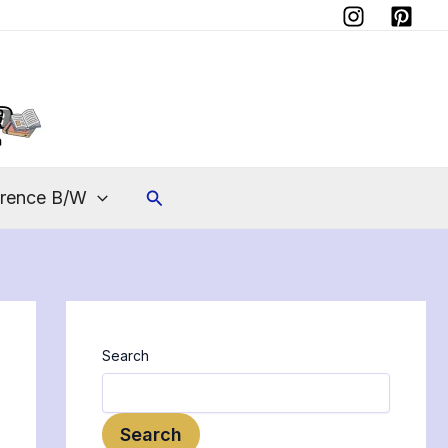
Instagram
Pinterest
Search
erence B/W
Search
Search