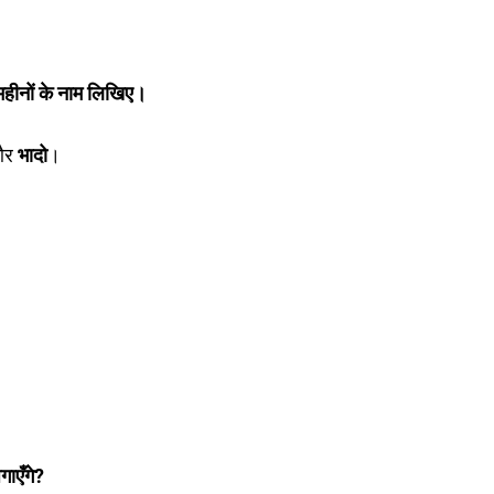
य महीनों के नाम लिखिए।
र
भादो
।
ाएँगे?