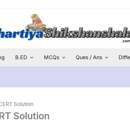
og
B.ED
MCQs
Ques / Ans
Diff
NCERT Solution
ERT Solution