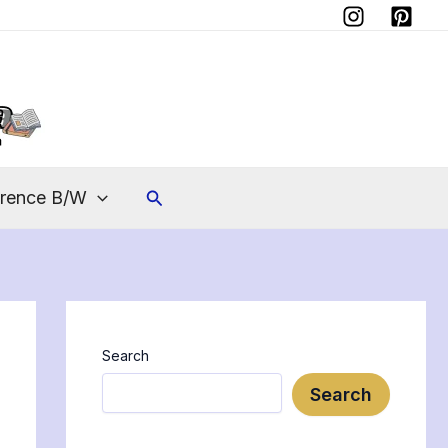
Search
erence B/W
Search
Search