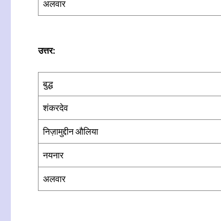
अलवार
उत्तर:
बुद्ध
शंकरदेव
निज़ामुद्दीन औलिया
नयनार
अलवार