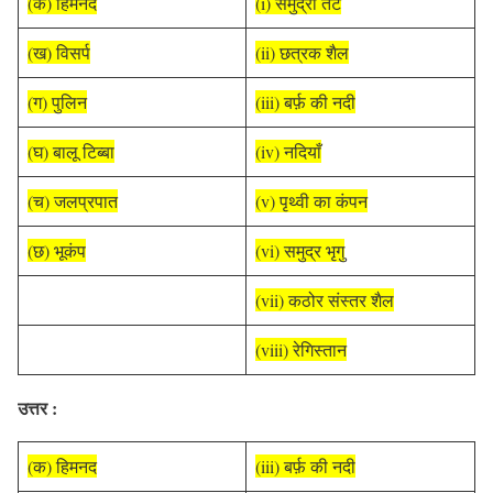
(क) हिमनद
(i) समुद्री तट
(ख) विसर्प
(ii) छत्रक शैल
(ग) पुलिन
(iii) बर्फ़ की नदी
(घ) बालू टिब्बा
(iv) नदियाँ
(च) जलप्रपात
(v) पृथ्वी का कंपन
(छ) भूकंप
(vi) समुद्र भृगु
(vii) कठोर संस्तर शैल
(viii) रेगिस्तान
उत्तर :
(क) हिमनद
(iii) बर्फ़ की नदी