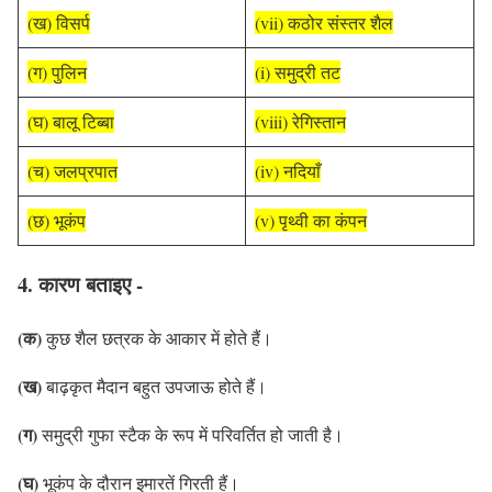
(ख) विसर्प
(vii) कठोर संस्तर शैल
(ग) पुलिन
(i) समुद्री तट
(घ) बालू टिब्बा
(viii) रेगिस्तान
(च) जलप्रपात
(iv) नदियाँ
(छ) भूकंप
(v) पृथ्वी का कंपन
4. कारण बताइए -
(क)
कुछ शैल छत्रक के आकार में होते हैं।
(ख)
बाढ़कृत मैदान बहुत उपजाऊ होते हैं।
(ग)
समुद्री गुफा स्टैक के रूप में परिवर्तित हो जाती है।
(घ)
भूकंप के दौरान इमारतें गिरती हैं।