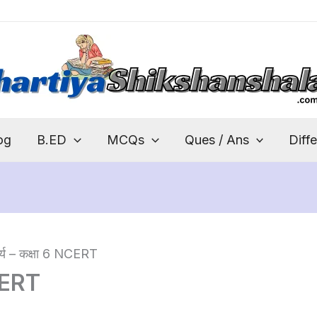
og
B.ED
MCQs
Ques / Ans
Diff
र्य – कक्षा 6 NCERT
NCERT