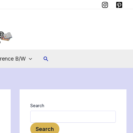
Instagram
Pinterest
Search
erence B/W
Search
Search