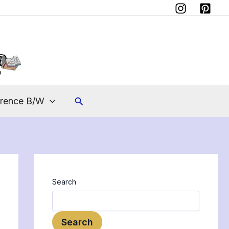
Instagram
Pinterest
Search
erence B/W
Search
Search