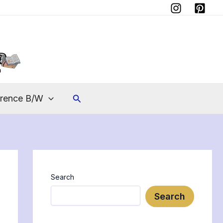
Search
erence B/W
Search
Search