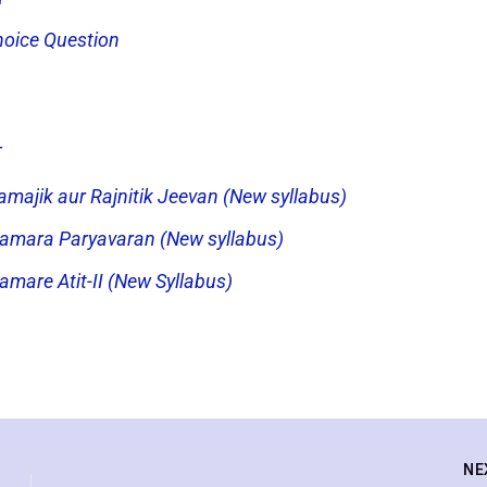
hoice Question
T
amajik aur Rajnitik Jeevan (New syllabus)
Hamara Paryavaran (New syllabus)
amare Atit-II (New Syllabus)
NE