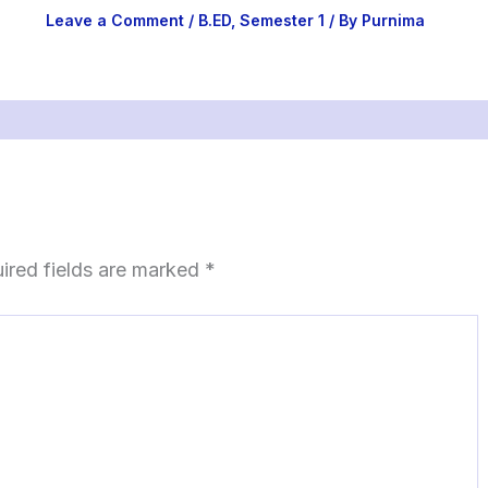
Leave a Comment
/
B.ED
,
Semester 1
/ By
Purnima
ired fields are marked
*