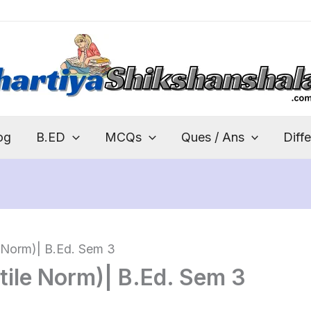
og
B.ED
MCQs
Ques / Ans
Diff
ile Norm)| B.Ed. Sem 3
centile Norm)| B.Ed. Sem 3