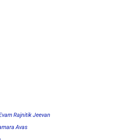
 Evam Rajnitik Jeevan
 Hamara Avas
a