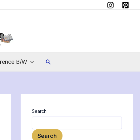
Instagram
Pinterest
Search
erence B/W
Search
Search