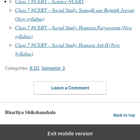
Class 7 NCERT – Science NCERT
Class 7 NCERT – Social Study: Samajik aur Rajnitik Jeevan
(New syllabus)
Class 7 NCERT – Social Study: Hamara Paryavaran (New
syllabus)
Class 7 NCERT – Social Study: Hamare Atit-II (New
Syllabus)
Categories:
B.ED
,
Semester 3
Leave a Comment
Bhartiya Shikshanshala
Back to top
Exit mobile version