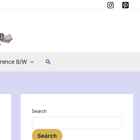
Instagram
Pinterest
Search
erence B/W
Search
Search