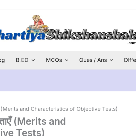
og
B.ED
MCQs
Ques / Ans
Diff
शेषताएँ (Merits and Characteristics of Objective Tests)
िशेषताएँ (Merits and
ive Tests)